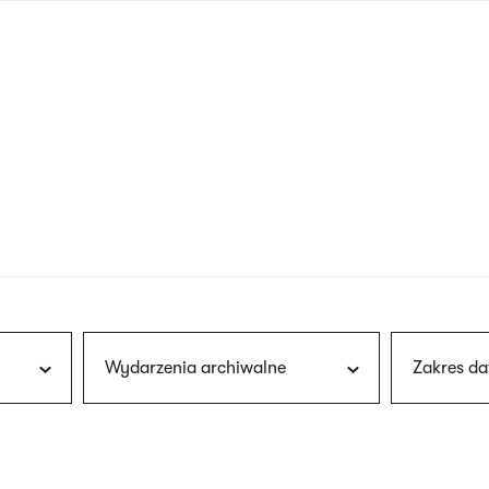
nagłówku
wersja
polska
Wydarzenia archiwalne
Zakres da