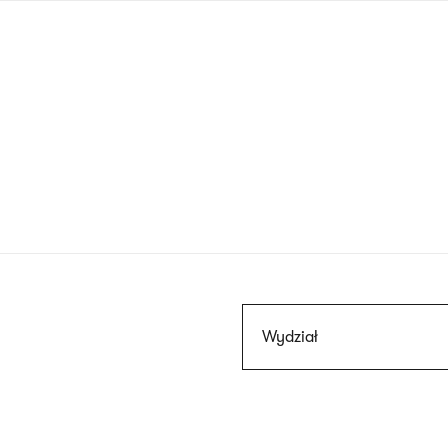
Przejdź
do
treści
Szukaj
Wydział