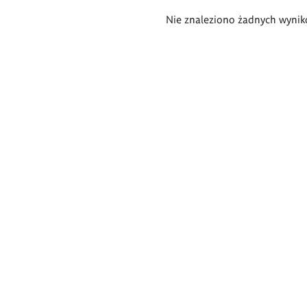
Wyniki
Nie znaleziono żadnych wynik
wyszukiwania