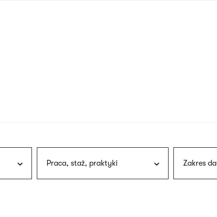
nagłówku
wersja
polska
Praca, staż, praktyki
Zakres da