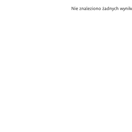
Wyniki
Nie znaleziono żadnych wynik
wyszukiwania