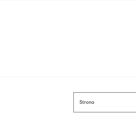
Przejdź
do
treści
Szukaj
Strona