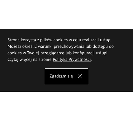
Strona korzysta z plików cookies w celu realizacji usług.
Możesz określić warunki przechowywania lub dostępu do
cookies w Twojej przeglądarce lub konfiguracji usługi.
Czytaj więcej na stronie
Polityka Prywatności
.
Zgadzam się
Akademia Sztuk Pięknych im.
Eugeniusza Gepperta we Wrocławiu