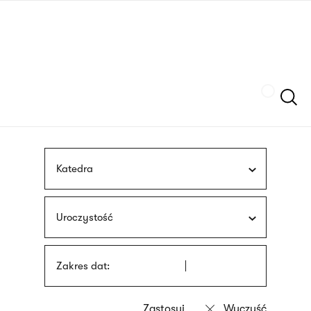
Przejdź
języka
do
migowego
treści
Szukaj
Katedra
Uroczystość
Zakres dat: