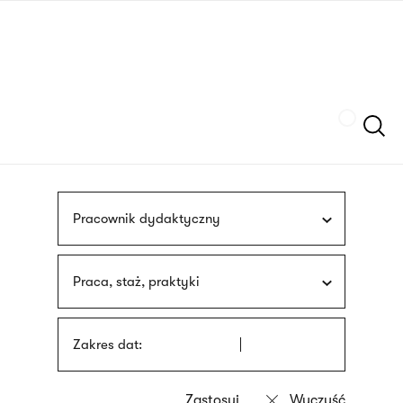
Przejdź
języka
do
migowego
treści
Szukaj
Pracownik dydaktyczny
Praca, staż, praktyki
Zakres dat: