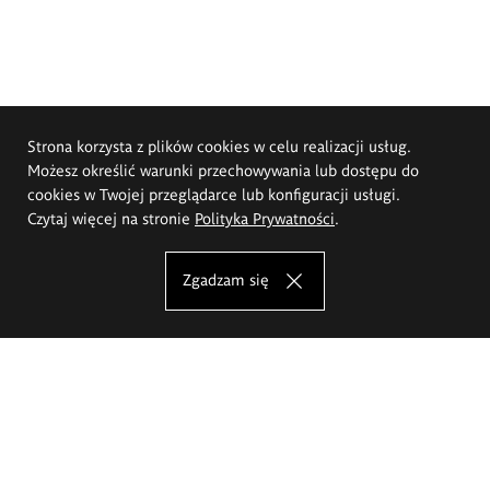
Strona korzysta z plików cookies w celu realizacji usług.
Możesz określić warunki przechowywania lub dostępu do
cookies w Twojej przeglądarce lub konfiguracji usługi.
Czytaj więcej na stronie
Polityka Prywatności
.
Zgadzam się
Akademia Sztuk Pięknych im.
Eugeniusza Gepperta we Wrocławiu