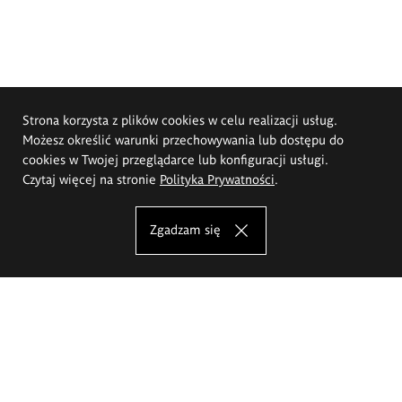
Strona korzysta z plików cookies w celu realizacji usług.
Możesz określić warunki przechowywania lub dostępu do
cookies w Twojej przeglądarce lub konfiguracji usługi.
Czytaj więcej na stronie
Polityka Prywatności
.
Zgadzam się
Akademia Sztuk Pięknych im.
Eugeniusza Gepperta we Wrocławiu