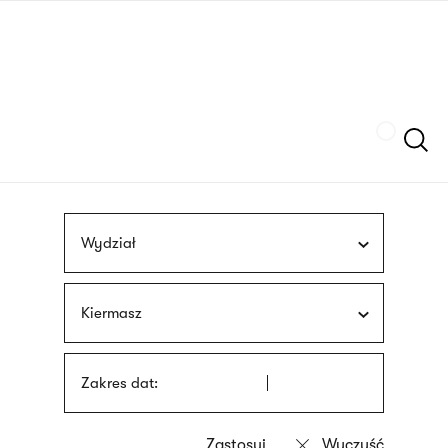
Przejdź
języka
do
migowego
treści
Szukaj
Wydział
Kiermasz
Zakres dat: