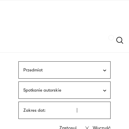
Przejdź
języka
do
migowego
treści
Szukaj
Przedmiot
Spotkanie autorskie
Zakres dat: