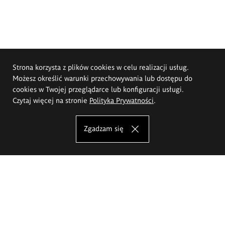
Strona korzysta z plików cookies w celu realizacji usług.
Możesz określić warunki przechowywania lub dostępu do
cookies w Twojej przeglądarce lub konfiguracji usługi.
Czytaj więcej na stronie
Polityka Prywatności
.
Zgadzam się
Akademia Sztuk Pięknych im.
Eugeniusza Gepperta we Wrocławiu