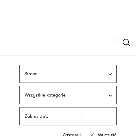
Przejdź
języka
do
migowego
treści
Szukaj
Strona
Wszystkie kategorie
Zakres dat: