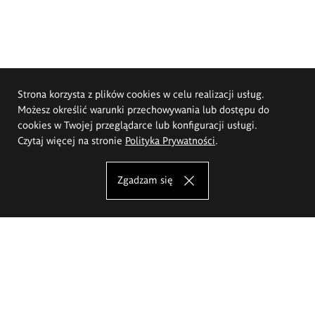
Strona korzysta z plików cookies w celu realizacji usług.
Możesz określić warunki przechowywania lub dostępu do
cookies w Twojej przeglądarce lub konfiguracji usługi.
Czytaj więcej na stronie
Polityka Prywatności
.
Zgadzam się
Akademia Sztuk Pięknych im.
Eugeniusza Gepperta we Wrocławiu