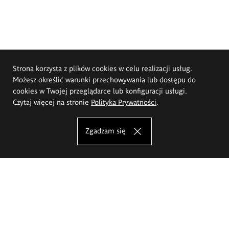
Strona korzysta z plików cookies w celu realizacji usług.
Możesz określić warunki przechowywania lub dostępu do
cookies w Twojej przeglądarce lub konfiguracji usługi.
Czytaj więcej na stronie
Polityka Prywatności
.
Zgadzam się
Akademia Sztuk Pięknych im.
Eugeniusza Gepperta we Wrocławiu