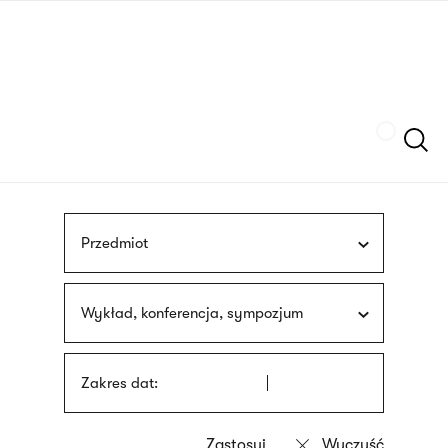
Przejdź
języka
do
migowego
treści
Szukaj
Przedmiot
Wykład, konferencja, sympozjum
Zakres dat: