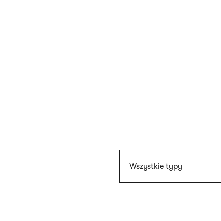
Przejdź
do
treści
Szukaj
Wszystkie typy