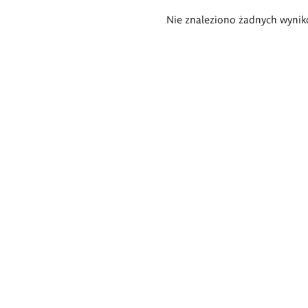
Wyniki
Nie znaleziono żadnych wynik
wyszukiwania