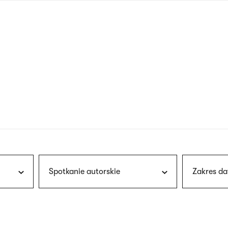
nagłówku
wersja
polska
Spotkanie autorskie
Zakres da