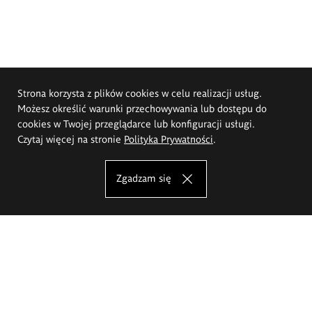
Strona korzysta z plików cookies w celu realizacji usług.
Możesz określić warunki przechowywania lub dostępu do
cookies w Twojej przeglądarce lub konfiguracji usługi.
Czytaj więcej na stronie
Polityka Prywatności
.
Zgadzam się
Akademia Sztuk Pięknych im.
Eugeniusza Gepperta we Wrocławiu