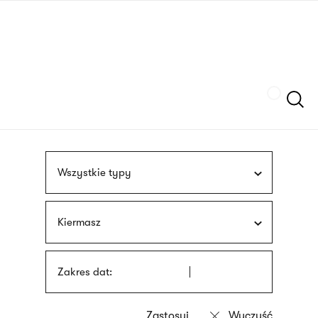
Przejdź
języka
do
migowego
treści
Szukaj
Wszystkie typy
Kiermasz
Zakres dat: