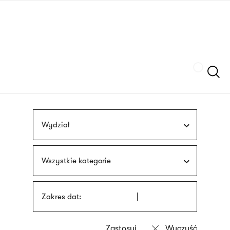
Przejdź
języka
do
migowego
treści
Szukaj
Wydział
Wszystkie kategorie
Zakres dat: