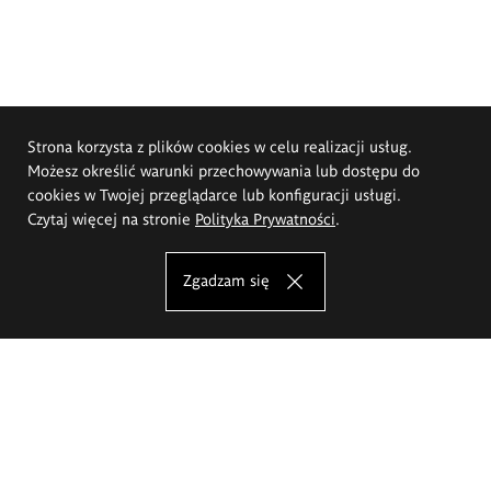
Strona korzysta z plików cookies w celu realizacji usług.
Możesz określić warunki przechowywania lub dostępu do
cookies w Twojej przeglądarce lub konfiguracji usługi.
Czytaj więcej na stronie
Polityka Prywatności
.
Zgadzam się
Akademia Sztuk Pięknych im.
Eugeniusza Gepperta we Wrocławiu