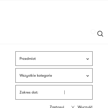
Przejdź
języka
do
migowego
treści
Szukaj
Przedmiot
Wszystkie kategorie
Zakres dat: