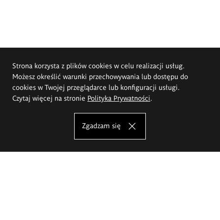
Strona korzysta z plików cookies w celu realizacji usług.
Możesz określić warunki przechowywania lub dostępu do
cookies w Twojej przeglądarce lub konfiguracji usługi.
Czytaj więcej na stronie
Polityka Prywatności
.
Zgadzam się
Akademia Sztuk Pięknych im.
Eugeniusza Gepperta we Wrocławiu