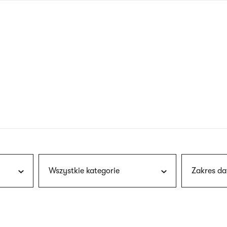
nagłówku
wersja
polska
Wszystkie kategorie
Zakres da