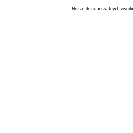
Wyniki
Nie znaleziono żadnych wynik
wyszukiwania