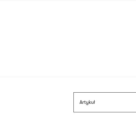
Przejdź
do
treści
Szukaj
Artykuł