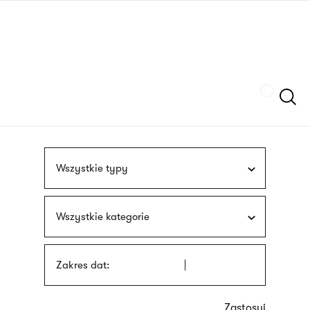
Przejdź
języka
do
migowego
treści
Szukaj
Wszystkie typy
Wszystkie kategorie
Zakres dat: