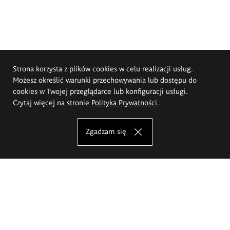
Strona korzysta z plików cookies w celu realizacji usług.
Możesz określić warunki przechowywania lub dostępu do
cookies w Twojej przeglądarce lub konfiguracji usługi.
Czytaj więcej na stronie
Polityka Prywatności
.
Zgadzam się
Akademia Sztuk Pięknych im.
Eugeniusza Gepperta we Wrocławiu