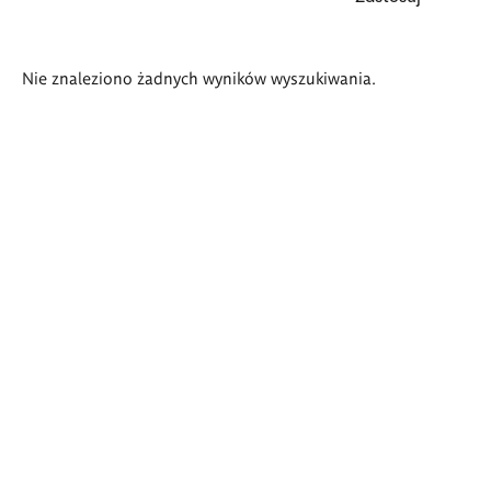
Wyniki
Nie znaleziono żadnych wyników wyszukiwania.
wyszukiwania