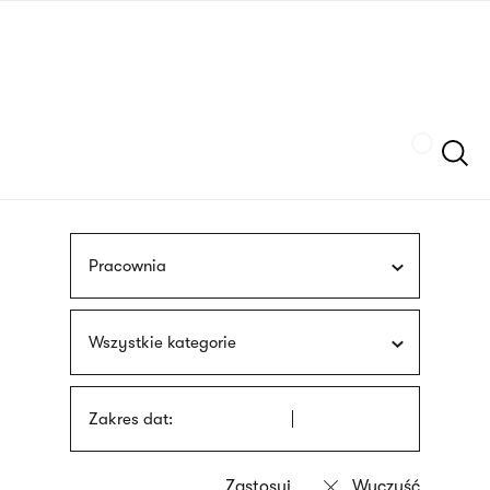
Przejdź
języka
do
migowego
treści
Szukaj
Pracownia
Wszystkie kategorie
Zakres dat: