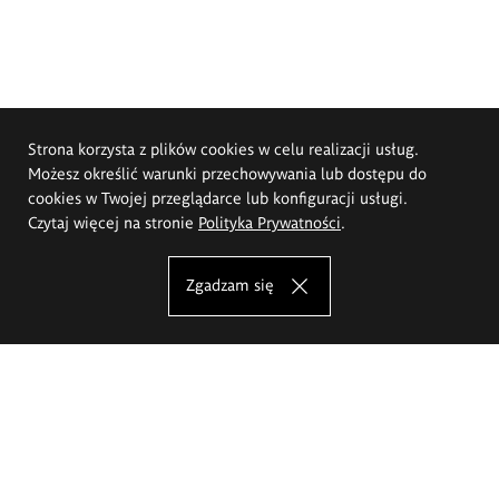
Strona korzysta z plików cookies w celu realizacji usług.
Możesz określić warunki przechowywania lub dostępu do
cookies w Twojej przeglądarce lub konfiguracji usługi.
Czytaj więcej na stronie
Polityka Prywatności
.
Zgadzam się
Akademia Sztuk Pięknych im.
Eugeniusza Gepperta we Wrocławiu