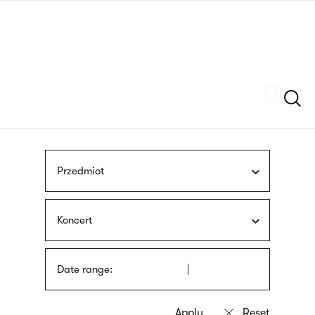
Skip
sign
to
language
main
interpreter
content
Szukaj
Przedmiot
Koncert
Date range: